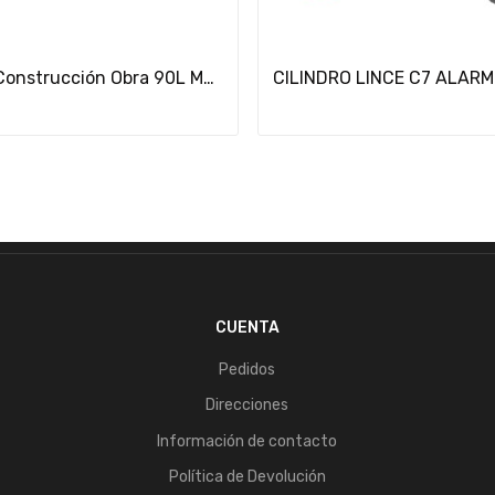
Añadir Al Carrito
Carretilla Construcción Obra 90L Metal Amarillo...
CILINDRO LINCE C7 ALARM
CUENTA
Pedidos
Direcciones
Información de contacto
Política de Devolución